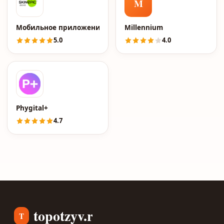
M
Мобильное приложение Skinepic
Millennium
5.0
4.0
Phygital+
4.7
topotzyv.ru
T