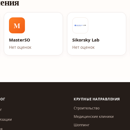
ления
M
MasterSO
Sikorsky Lab
Нет оценок
Нет оценок
ЛОГ
КРУПНЫЕ НАПРАВЛЕНИЯ
Строительство
г
Медицинские клиники
изации
Шоппинг
ия