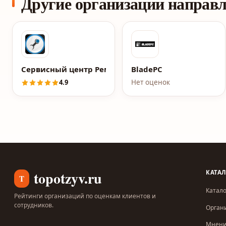
Другие организации направ
Сервисный центр Ремточка
BladePC
4.9
Нет оценок
topotzyv.ru
КАТА
T
Катало
Рейтинги организаций по оценкам клиентов и
сотрудников.
Орган
Мнен