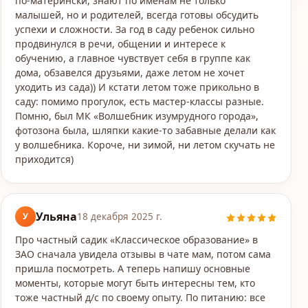
по‑матерински, знают по именам не только
малышей, но и родителей, всегда готовы обсудить
успехи и сложности. За год в саду ребенок сильно
продвинулся в речи, общении и интересе к
обучению, а главное чувствует себя в группе как
дома, обзавелся друзьями, даже летом не хочет
уходить из сада)) И кстати летом тоже прикольно в
саду: помимо прогулок, есть мастер-классы разные.
Помню, был МК «Волшебник изумрудного города»,
фотозона была, шляпки какие-то забавные делали как
у волшебника. Короче, ни зимой, ни летом скучать не
приходится)
Ульяна
У
18 декабря 2025 г.
Про частный садик «Классическое образование» в
ЗАО сначала увидела отзывы в чате мам, потом сама
пришла посмотреть. А теперь напишу основные
моменты, которые могут быть интересны тем, кто
тоже частный д/c по своему опыту. По питанию: все