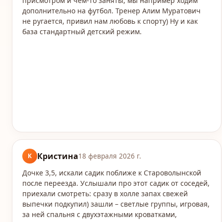
присмотром и чем-то заняты, мы например ходим
дополнительно на футбол. Тренер Алим Муратович
не ругается, привил нам любовь к спорту) Ну и как
база стандартный детский режим.
Кристина
К
18 февраля 2026 г.
Дочке 3,5, искали садик поближе к Староволынской
после переезда. Услышали про этот садик от соседей,
приехали смотреть: сразу в холле запах свежей
выпечки подкупил) зашли – светлые группы, игровая,
за ней спальня с двухэтажными кроватками,