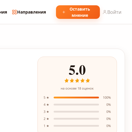
Оставить
Войти
ния
Направления
мнение
5.0
на основе
18
оценок
5
★
100
%
4
★
0
%
3
★
0
%
2
★
0
%
1
★
0
%