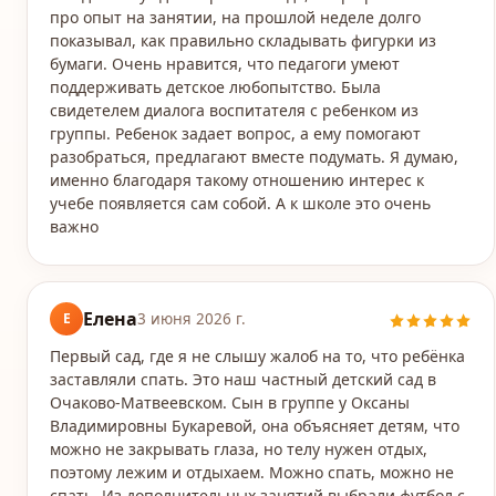
про опыт на занятии, на прошлой неделе долго
показывал, как правильно складывать фигурки из
бумаги. Очень нравится, что педагоги умеют
поддерживать детское любопытство. Была
свидетелем диалога воспитателя с ребенком из
группы. Ребенок задает вопрос, а ему помогают
разобраться, предлагают вместе подумать. Я думаю,
именно благодаря такому отношению интерес к
учебе появляется сам собой. А к школе это очень
важно
Елена
Е
3 июня 2026 г.
Первый сад, где я не слышу жалоб на то, что ребёнка
заставляли спать. Это наш частный детский сад в
Очаково-Матвеевском. Сын в группе у Оксаны
Владимировны Букаревой, она объясняет детям, что
можно не закрывать глаза, но телу нужен отдых,
поэтому лежим и отдыхаем. Можно спать, можно не
спать. Из дополнительных занятий выбрали футбол с