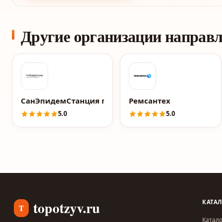
Другие организации направ
СанЭпидемСтанция по Москве и МО
Ремсантех
5.0
5.0
topotzyv.ru
КАТА
T
Катало