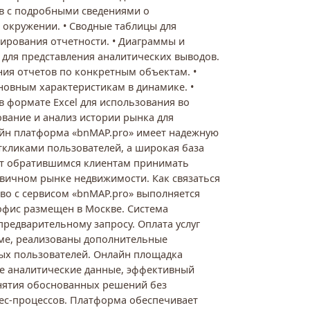
в с подробными сведениями о
окружении. • Сводные таблицы для
ирования отчетности. • Диаграммы и
для представления аналитических выводов.
ния отчетов по конкретным объектам. •
новным характеристикам в динамике. •
 формате Excel для использования во
ование и анализ истории рынка для
айн платформа «bnMAP.pro» имеет надежную
кликами пользователей, а широкая база
т обратившимся клиентам принимать
вичном рынке недвижимости. Как связаться
тво с сервисом «bnMAP.pro» выполняется
 офис размещен в Москве. Система
предварительному запросу. Оплата услуг
рме, реализованы дополнительные
ых пользователей. Онлайн площадка
е аналитические данные, эффективный
нятия обоснованных решений без
ес-процессов. Платформа обеспечивает