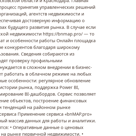
ковской области и Краснодара. Главная
 процесс принятия управленческих решений
организаций, агентств недвижимости и
еспечивая достоверную информацию о
ах будущего развития рынка. В случае если
ской недвижимости https://bnmap.pro/ — то
мат и особенности работы Онлайн площадка
не конкурентов благодаря широкому
ьзования. Сведения собираются из
одят проверку профильными
нуждается в сложном внедрении в бизнес-
ет работать в облачном режиме на любых
ные особенности: регулярное обновление
истории рынка, поддержка Power BI,
рмирование BI-дашбордов. Сервис позволяет
ение объектов, построение финансовых
и тенденций на районном рынке
сервиса Применение сервиса «bnMAP.pro»
ый массив данных для работы и аналитики.
ятся: • Оперативные данные о ценовых
х на рынке первичной недвижимости. •