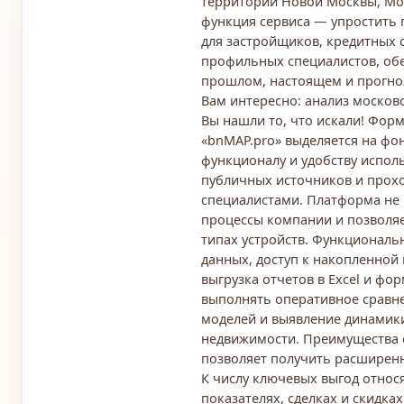
территорий Новой Москвы, Мос
функция сервиса — упростить
для застройщиков, кредитных 
профильных специалистов, об
прошлом, настоящем и прогноз
Вам интересно: анализ москов
Вы нашли то, что искали! Фор
«bnMAP.pro» выделяется на фо
функционалу и удобству испол
публичных источников и прох
специалистами. Платформа не 
процессы компании и позволя
типах устройств. Функциональ
данных, доступ к накопленной 
выгрузка отчетов в Excel и фо
выполнять оперативное сравн
моделей и выявление динамик
недвижимости. Преимущества 
позволяет получить расширенн
К числу ключевых выгод относ
показателях, сделках и скидка