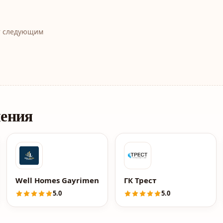
т следующим
ления
Well Homes Gayrimenkul
ГК Трест
5.0
5.0