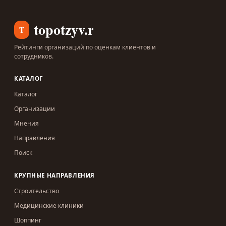
topotzyv.ru
T
Рейтинги организаций по оценкам клиентов и
сотрудников.
КАТАЛОГ
Каталог
Организации
Мнения
Направления
Поиск
КРУПНЫЕ НАПРАВЛЕНИЯ
Строительство
Медицинские клиники
Шоппинг