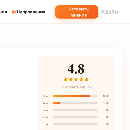
Оставить
Войти
ния
Направления
мнение
4.8
на основе
6
оценок
5
★
83
%
4
★
17
%
3
★
0
%
2
★
0
%
1
★
0
%