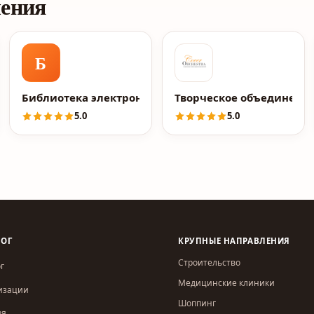
ления
Б
Библиотека электронной литературы znanium.com
Творческое объединени
5.0
5.0
ЛОГ
КРУПНЫЕ НАПРАВЛЕНИЯ
Строительство
г
Медицинские клиники
изации
Шоппинг
ия