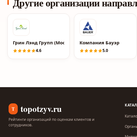
Другие организации направ
Грин Лэнд Групп (Москва)
Компания Бауэр
4.6
5.0
topotzyv.ru
КАТА
T
Катало
Рейтинги организаций по оценкам клиентов и
сотрудников.
Орган
Мнен