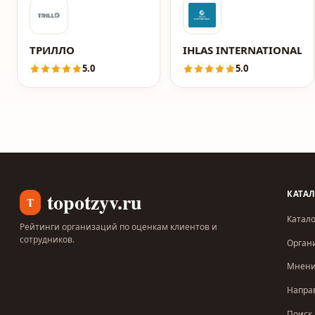
ТРИЛЛО
IHLAS INTERNATIONAL 
5.0
5.0
topotzyv.ru
КАТА
T
Катало
Рейтинги организаций по оценкам клиентов и
сотрудников.
Орган
Мнен
Напра
Поиск