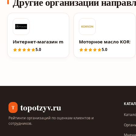
Другие организации направ
Интернет-магазин magazinmercedes.ru
Моторное масло KORS
5.0
5.0
topotzyv.ru
КАТА
T
Катало
Рейтинги организаций по оценкам клиентов и
сотрудников.
Орган
Мнен