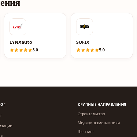
ления
ON
LYNXauto
SUFIX
5.0
5.0
ЛОГ
КРУПНЫЕ НАПРАВЛЕНИЯ
Строительство
г
Медицинские клиники
изации
Шоппинг
ия