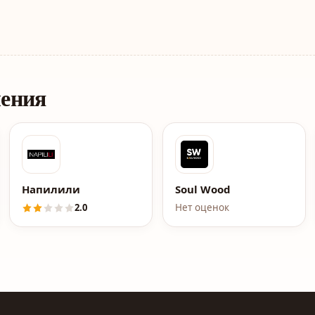
ления
яновские кухни"
Напилили
Soul Wood
2.0
Нет оценок