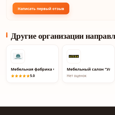
Написать первый отзыв
Другие организации направ
Мебельная фабрика Форест Грант (Forest Grant)
Мебельный салон "Уль
5.0
Нет оценок