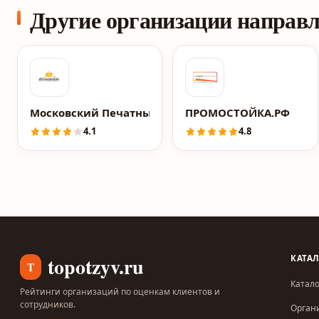
Другие организации направ
Московский Печатный Двор
ПРОМОСТОЙКА.РФ
4.1
4.8
topotzyv.ru
КАТА
T
Катало
Рейтинги организаций по оценкам клиентов и
сотрудников.
Орган