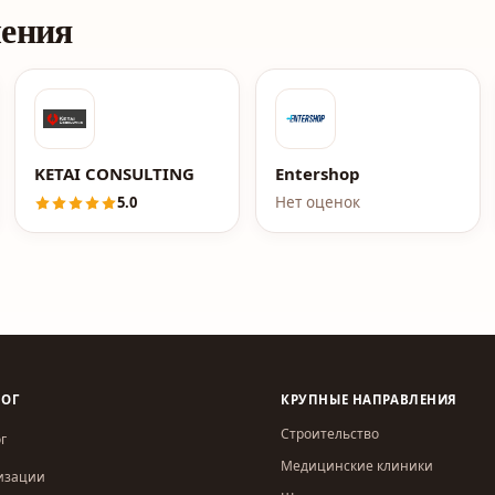
ления
ая Лаборатория (ССЛ)
KETAI CONSULTING
Entershop
5.0
Нет оценок
ЛОГ
КРУПНЫЕ НАПРАВЛЕНИЯ
Строительство
г
Медицинские клиники
изации