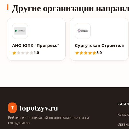
Другие организации направ
АНО ЮПК "Прогресс"
Сургутская Строительн
1.0
5.0
topotzyv.ru
КАТА
T
Катало
Рейтинги организаций по оценкам клиентов и
сотрудников.
Орган