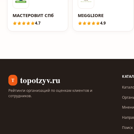
МАСТЕРОВИТ СПб
MIGGLIORE
4.7
4.9
topotzyv.ru
КАТА
T
Катало
Рейтинги организаций по оценкам клиентов и
сотрудников.
Орган
Мнен
Напра
Поиск