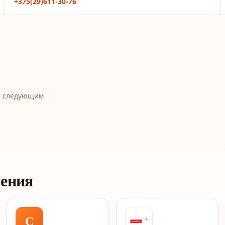
+375(29)611-30-76
т следующим
ления
С