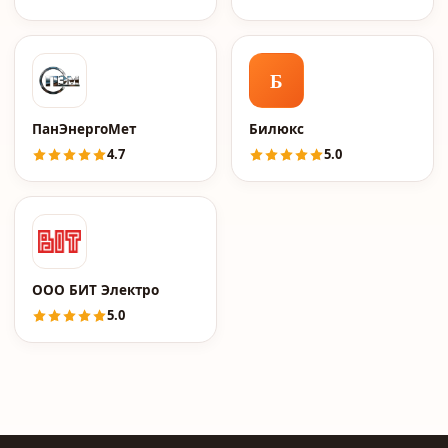
Б
ПанЭнергоМет
Билюкс
4.7
5.0
ООО БИТ Электро
5.0