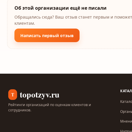
Об этой организации ещё не писали
Обращались сюда? Ваш отзыв станет первым и поможе
клиентам.
Написать первый отзыв
topotzyv.ru
КАТА
T
Катало
Рейтинги организаций по оценкам клиентов и
сотрудников.
Орган
Мнен
Напра