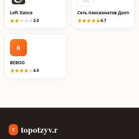
Loft Dance
Сеть пансионатов Долгожи
2.0
4.7
B
BEBOO
4.0
topotzyv.ru
T