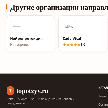
Другие организации направ
Нейропротекция
Zade Vital
Нет оценок
5.0
topotzyv.ru
КАТА
T
Катало
Рейтинги организаций по оценкам клиентов и
сотрудников.
Орган