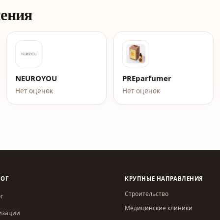
ления
NEUROYOU
PREparfumer
Нет оценок
Нет оценок
ЛОГ
КРУПНЫЕ НАПРАВЛЕНИЯ
Строительство
г
Медицинские клиники
изации